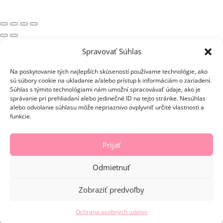
×
Spravovať Súhlas
Nákupný košík
Košík je prázdny.
Na poskytovanie tých najlepších skúseností používame technológie, ako
Naplňte košík našimi úžasnými produktami.
sú súbory cookie na ukladanie a/alebo prístup k informáciám o zariadení.
Nakupovaťbdfg
Súhlas s týmito technológiami nám umožní spracovávať údaje, ako je
správanie pri prehliadaní alebo jedinečné ID na tejto stránke. Nesúhlas
Zadať kupón
alebo odvolanie súhlasu môže nepriaznivo ovplyvniť určité vlastnosti a
Medzisúčet
0,00
€
funkcie.
Doprava
Celkovo
0,00
€
Prijať
Do pokladne
0,00
€
Odmietnuť
Pokračovať v nakupovaní
Mini cart For WooCommerce
Zobraziť predvoľby
Aplikovať
Copy
Ochrana osobných údajov
Calculate