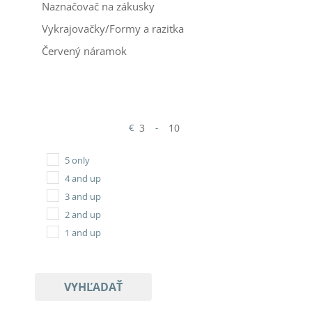
Naznačovač na zákusky
Vykrajovačky/Formy a razitka
Červený náramok
€
-
Minimum Price
Maximum Price
5 only
4 and up
3 and up
2 and up
1 and up
VYHĽADAŤ