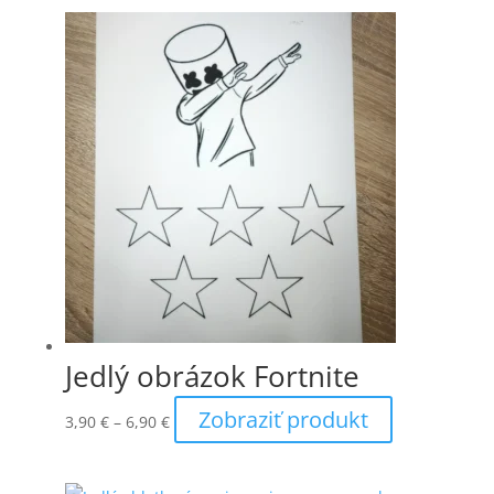
Jedlý obrázok Fortnite
Price
Tento
Zobraziť produkt
3,90
€
–
6,90
€
range:
produkt
3,90 €
má