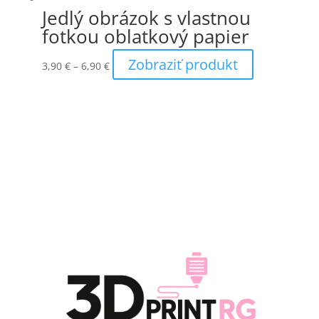
Jedlý obrázok s vlastnou
fotkou oblatkový papier
Price
Tento
Zobraziť produkt
3,90
€
–
6,90
€
range:
produkt
3,90 €
má
through
viacero
6,90 €
variantov.
Možnosti
si
môžete
vybrať
na
stránke
produktu.