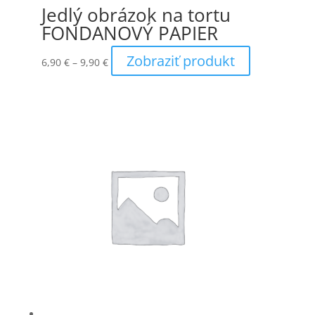
Jedlý obrázok na tortu
FONDANOVÝ PAPIER
Price
Tento
Zobraziť produkt
6,90
€
–
9,90
€
range:
produkt
6,90 €
má
through
viacero
9,90 €
variantov.
Možnosti
si
môžete
vybrať
na
stránke
produktu.