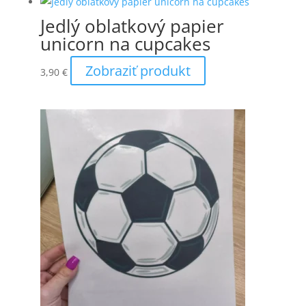
through
viacero
Jedlý oblatkový papier
6,90 €
variantov.
unicorn na cupcakes
Možnosti
si
Zobraziť produkt
3,90
€
môžete
vybrať
na
stránke
produktu.