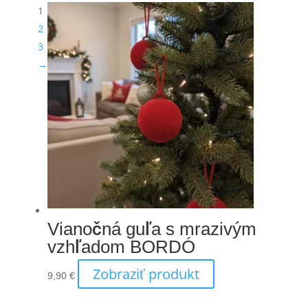
1
2
3
→
Vianočná guľa s mrazivým
vzhľadom BORDÓ
Zobraziť produkt
9,90
€