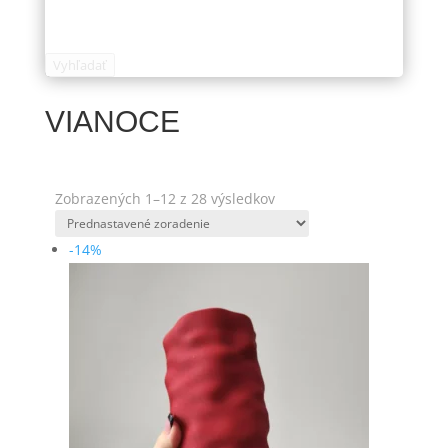
Vyhľadať
VIANOCE
Zobrazených 1–12 z 28 výsledkov
-14%