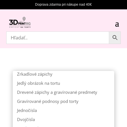
Doprava zdarma pri nákupe nad 40€
Zrkadlové zápichy
Jedlý obrázok na tortu
Drevené zápichy a gravírované predmety
Gravírované podnosy pod torty
Jednočísla
Dvojčísla