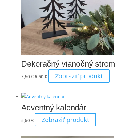
Dekoračný vianočný strom
Zobraziť produkt
Pôvodná
Aktuálna
7,50
€
5,50
€
cena
cena
bola:
je:
7,50 €.
5,50 €.
Adventný kalendár
Zobraziť produkt
5,50
€