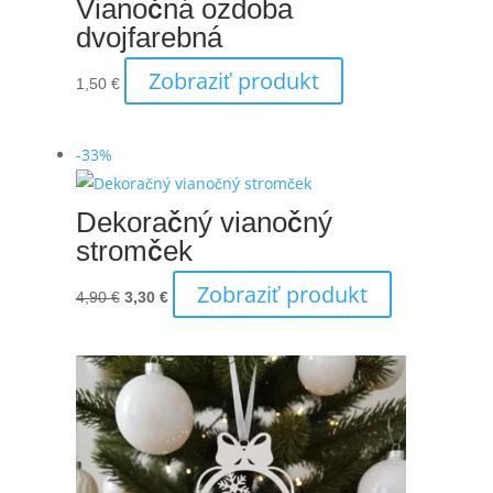
Vianočná ozdoba
dvojfarebná
Zobraziť produkt
1,50
€
-33%
Dekoračný vianočný
stromček
Zobraziť produkt
Pôvodná
Aktuálna
4,90
€
3,30
€
cena
cena
bola:
je:
4,90 €.
3,30 €.