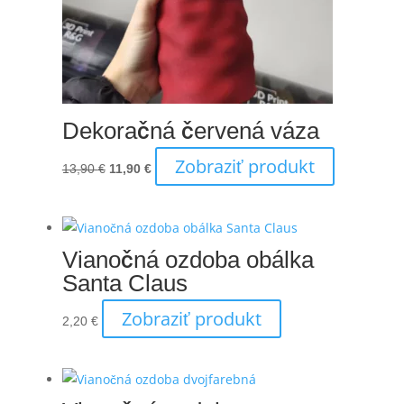
Dekoračná červená váza
Zobraziť produkt
Pôvodná
Aktuálna
13,90
€
11,90
€
cena
cena
bola:
je:
13,90 €.
11,90 €.
Vianočná ozdoba obálka
Santa Claus
Zobraziť produkt
2,20
€