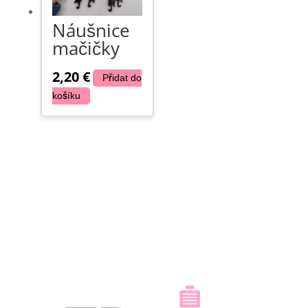
Náušnice
mačičky
2,20
€
Přidat do
košíku