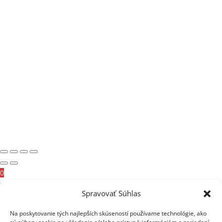
0
×
Spravovať Súhlas
Košík je prázdny.
Na poskytovanie tých najlepších skúseností používame technológie, ako
Naplňte košík našimi úžasnými produktami.