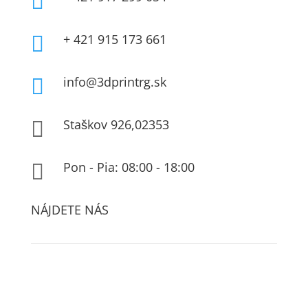

+ 421 915 173 661

info@3dprintrg.sk

Staškov 926,02353

Pon - Pia: 08:00 - 18:00

NÁJDETE NÁS