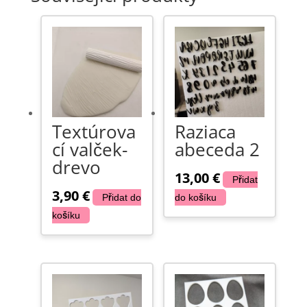
Textúrova
Raziaca
cí valček-
abeceda 2
drevo
13,00
€
Přidat
3,90
€
Přidat do
do košíku
košíku