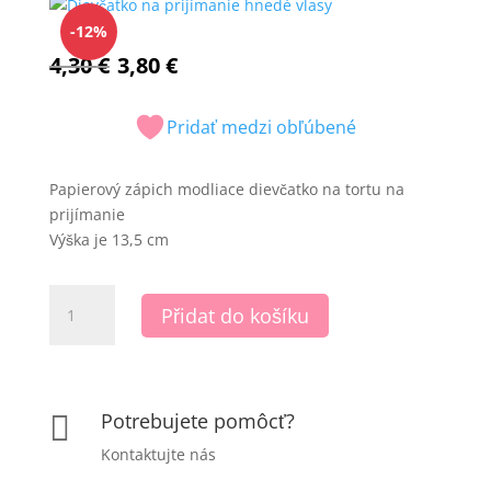
-12%
Původní
Aktuální
4,30
€
3,80
€
cena
cena
byla:
je:
Pridať medzi obľúbené
4,30 €.
3,80 €.
Papierový zápich modliace dievčatko na tortu na
prijímanie
Výška je 13,5 cm
Dievčatko
Přidat do košíku
na
prijímanie
hnedé
vlasy
Potrebujete pomôcť?

množství
Kontaktujte nás