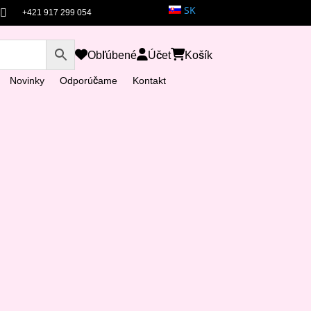
SK

+421 917 299 054
Obľúbené
Účet
Košík
Novinky
Odporúčame
Kontakt