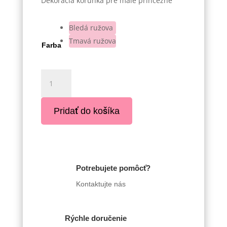
Dekorácia korunka pre malé princezné
Bledá ružova
Tmavá ružova
Farba
množstvo
Dekorácia
korunka
Pridať do košíka
Potrebujete pomôcť?
Kontaktujte nás
Rýchle doručenie