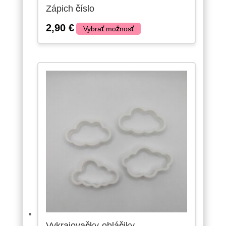
Zápich číslo
2,90
€
Vybrať možnosť
Vykrajovačky-obláčiky