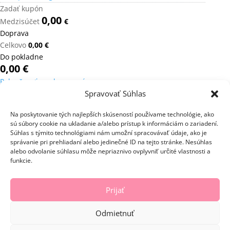
Zadať kupón
0,00
Medzisúčet
€
Doprava
Celkovo
0,00
€
Do pokladne
0,00
€
Pokračovať v nakupovaní
Spravovať Súhlas
Mini cart For WooCommerce
Aplikovať
Na poskytovanie tých najlepších skúseností používame technológie, ako
Kopírovať
sú súbory cookie na ukladanie a/alebo prístup k informáciám o zariadení.
Calculate
Súhlas s týmito technológiami nám umožní spracovávať údaje, ako je
správanie pri prehliadaní alebo jedinečné ID na tejto stránke. Nesúhlas
alebo odvolanie súhlasu môže nepriaznivo ovplyvniť určité vlastnosti a
funkcie.
Prijať
Odmietnuť