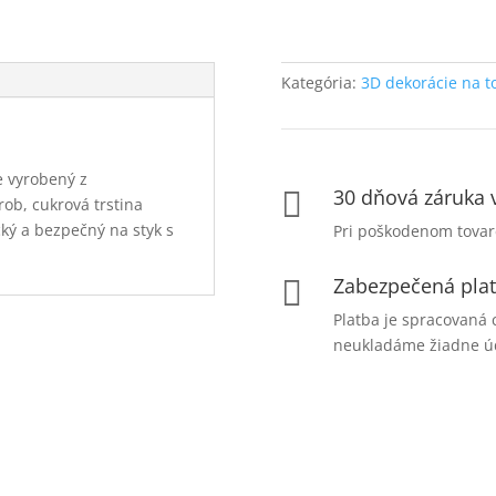
Kategória:
3D dekorácie na t
e vyrobený z
30 dňová záruka 

rob, cukrová trstina
cký a bezpečný na styk s
Pri poškodenom tovar
Zabezpečená pla

Platba je spracovaná 
neukladáme žiadne úd