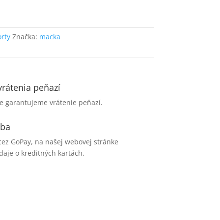
orty
Značka:
macka
vrátenia peňazí
e garantujeme vrátenie peňazí.
tba
cez GoPay, na našej webovej stránke
aje o kreditných kartách.