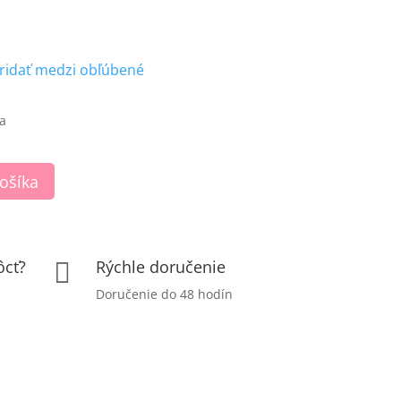
ridať medzi obľúbené
a
košíka
ôcť?
Rýchle doručenie

Doručenie do 48 hodín