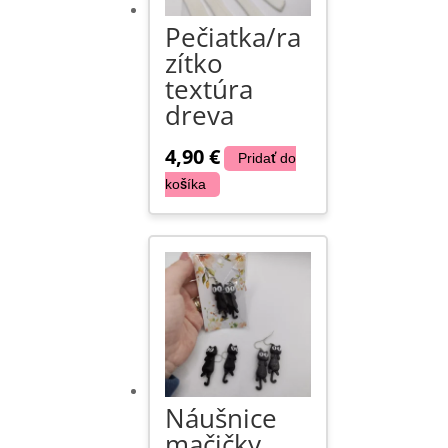
Pečiatka/ra
zítko
textúra
dreva
4,90
€
Pridať do
košíka
Náušnice
mačičky