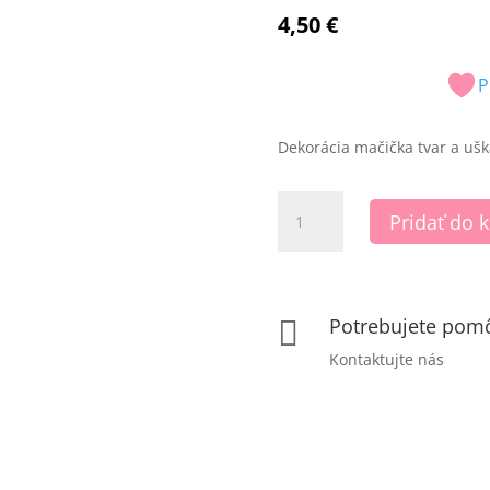
4,50
€
P
Dekorácia mačička tvar a ušk
množstvo
Pridať do 
Mačička
tvár
a
uška
Potrebujete pom

Kontaktujte nás