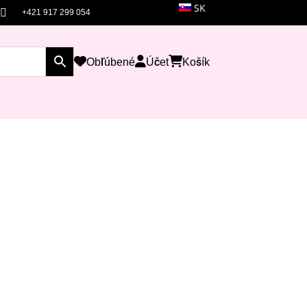
SK

+421 917 299 054
Obľúbené
Účet
Košík