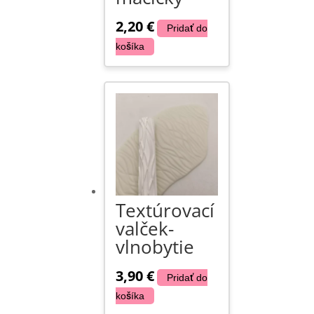
2,20
€
Pridať do
košíka
Textúrovací
valček-
vlnobytie
3,90
€
Pridať do
košíka