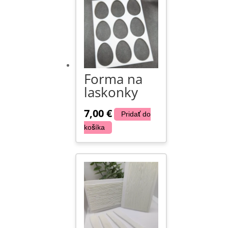
Forma na
laskonky
7,00
€
Pridať do
košíka