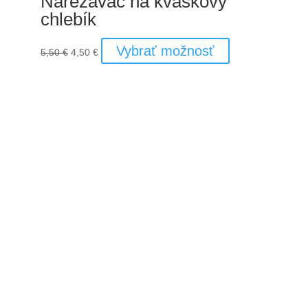
Narezávač na kváskovy
chlebík
Pôvodná
Aktuálna
Vybrať možnosť
5,50
€
4,50
€
cena
cena
bola:
je:
5,50 €.
4,50 €.