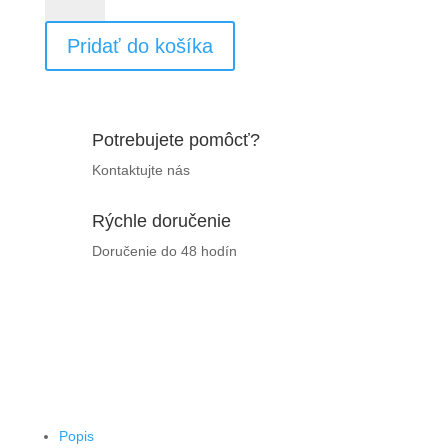
taška
Pridať do košíka
na
Mikuláša
malá
Potrebujete pomôcť?
Kontaktujte nás
Rýchle doručenie
Doručenie do 48 hodín
Popis