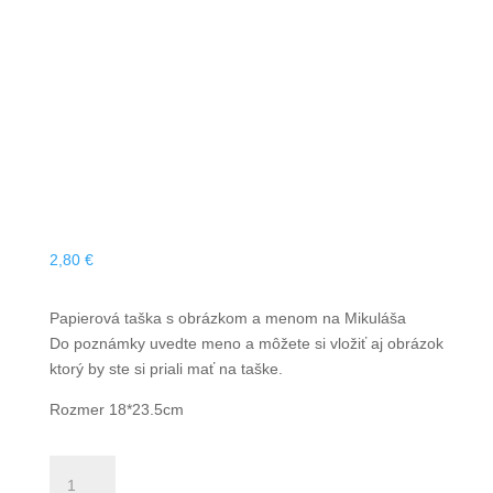
2,80
€
Papierová taška s obrázkom a menom na Mikuláša
Do poznámky uvedte meno a môžete si vložiť aj obrázok
ktorý by ste si priali mať na taške.
Rozmer 18*23.5cm
množstvo
Papierová