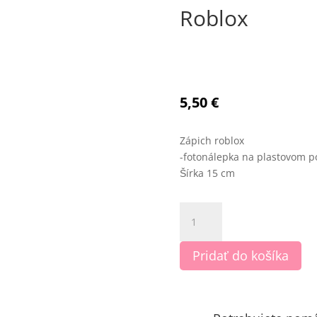
Roblox
5,50
€
Zápich roblox
-fotonálepka na plastovom p
Šírka 15 cm
množstvo
Roblox
Pridať do košíka