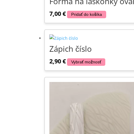
Forma na laskonky ova
7,00
€
Pridať do košíka
Zápich číslo
2,90
€
Vybrať možnosť