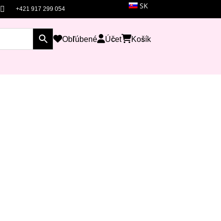
SK

+421 917 299 054
Obľúbené
Účet
Košík