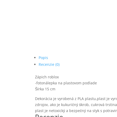
Popis
Recenzie (0)
Zápich roblox
-fotonálepka na plastovom podlade
Šírka 15 cm
Dekorácia je vyrobená z PLA plastu,plast je vy
zdrojov, ako je kukuričný škrob, cukrová trsti
plast je netoxický a bezpečný na styk s potravi
Recenzie