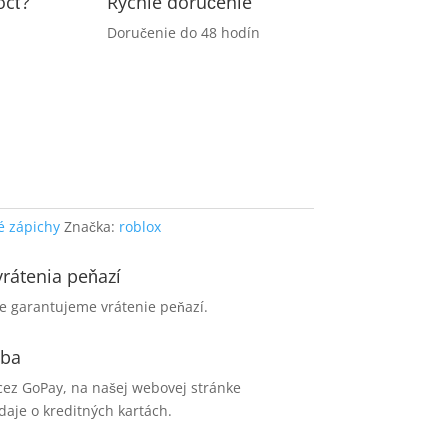
ôcť?
Rýchle doručenie
Doručenie do 48 hodín
é zápichy
Značka:
roblox
rátenia peňazí
e garantujeme vrátenie peňazí.
tba
cez GoPay, na našej webovej stránke
aje o kreditných kartách.