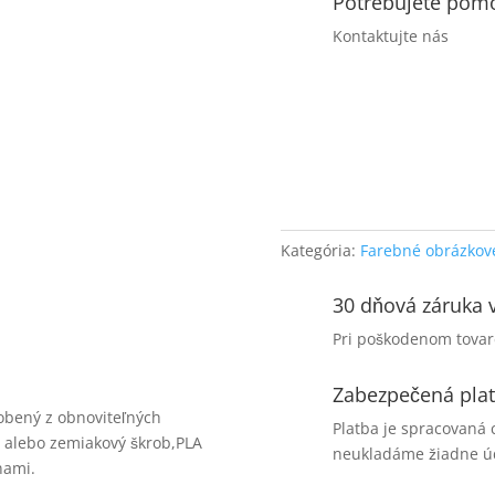
Potrebujete pom
Kontaktujte nás
Kategória:
Farebné obrázkov
30 dňová záruka v
Pri poškodenom tovar
Zabezpečená pla
robený z obnoviteľných
Platba je spracovaná 
na alebo zemiakový škrob,PLA
neukladáme žiadne úd
nami.