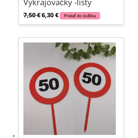
Vykrajovačky -listy
7,50
€
6,30
€
Pôvodná
Aktuálna
Pridať do košíka
cena
cena
bola:
je:
7,50 €.
6,30 €.