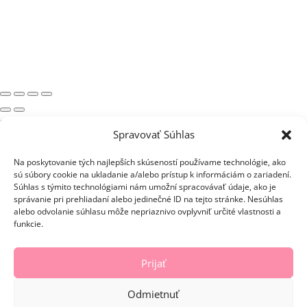
×
Spravovať Súhlas
Nákupný košík
Košík je prázdny.
Na poskytovanie tých najlepších skúseností používame technológie, ako
Naplňte košík našimi úžasnými produktami.
sú súbory cookie na ukladanie a/alebo prístup k informáciám o zariadení.
Nakupovaťbdfg
Súhlas s týmito technológiami nám umožní spracovávať údaje, ako je
správanie pri prehliadaní alebo jedinečné ID na tejto stránke. Nesúhlas
Zadať kupón
alebo odvolanie súhlasu môže nepriaznivo ovplyvniť určité vlastnosti a
0,00
Medzisúčet
€
funkcie.
Doprava
Celkovo
0,00
€
Prijať
Do pokladne
0,00
€
Odmietnuť
Pokračovať v nakupovaní