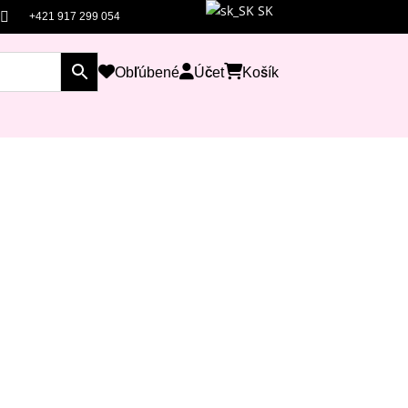
SK

+421 917 299 054
Obľúbené
Účet
Košík