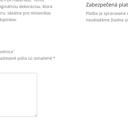
Zabezpečená pla
iginálnou dekoráciou, ktorá
ru. Ideálne pre milovníkov
Platba je spracovaná 
doplnkov.
neukladáme žiadne úd
botnica”
žadované polia sú označené
*