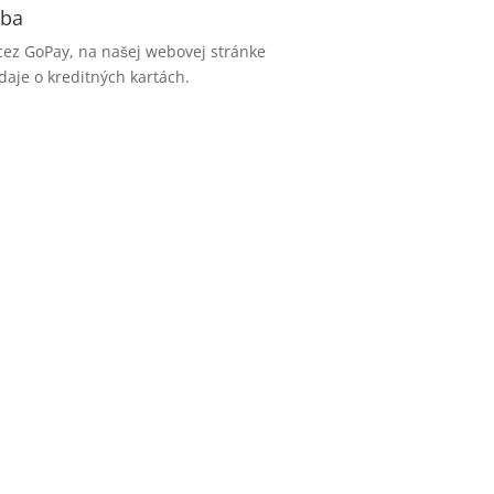
tba
cez GoPay, na našej webovej stránke
aje o kreditných kartách.