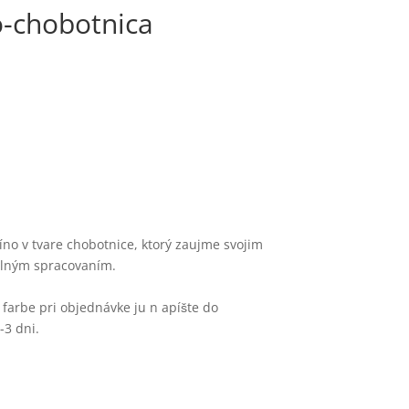
o-chobotnica
íno v tvare chobotnice, ktorý zaujme svojim
ilným spracovaním.
 farbe pri objednávke ju n apíšte do
3 dni.