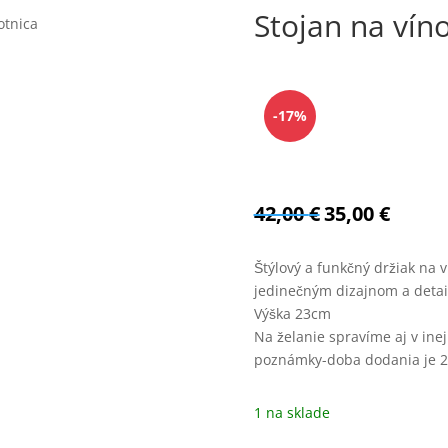
Stojan na vín
otnica
-17%
42,00
€
35,00
€
Pôvodná
Aktuálna
cena
cena
bola:
je:
Štýlový a funkčný držiak na v
42,00 €.
35,00 €.
jedinečným dizajnom a deta
Výška 23cm
Na želanie spravíme aj v inej
poznámky-doba dodania je 2-
1 na sklade