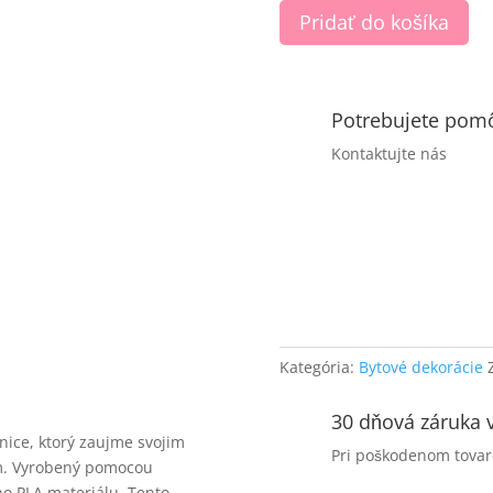
množstvo
Pridať do košíka
Stojan
na
víno-
chobotnica
Potrebujete pom
Kontaktujte nás
Kategória:
Bytové dekorácie
30 dňová záruka v
tnice, ktorý zaujme svojim
Pri poškodenom tovar
m. Vyrobený pomocou
ho PLA materiálu. Tento