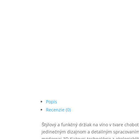
Popis
Recenzie (0)
Štýlový a funkčný držiak na víno v tvare chobo
jedinečným dizajnom a detailným spracovaní
modernej 3D tlačovej technológie z ekologické