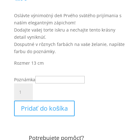
Oslávte výnimočný deň Prvého svätého prijímania s
naším elegantným zápichom!
Dodajte vašej torte iskru a nechajte tento krásny
detail vyniknúť.
Dosputné v rôznych farbách na vaše želanie, napíšte
farbu do poznámky.
Rozmer 13 cm
Poznámka
množstvo
Zápich
prvé
Pridať do košíka
sväté
prijímanie
Potrebujete pomôcť?