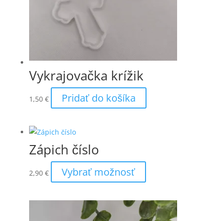
Vykrajovačka krížik
Pridať do košíka
1,50
€
Zápich číslo
Vybrať možnosť
2,90
€