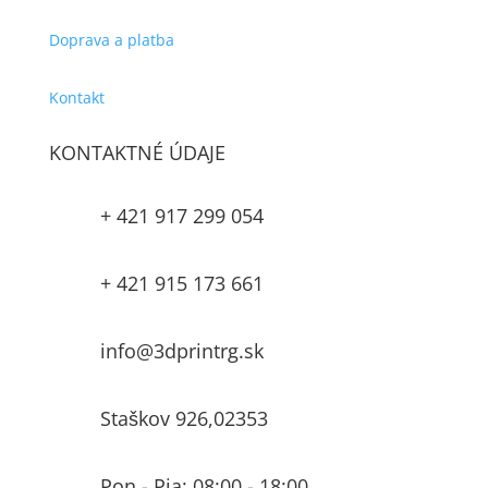
Doprava a platba
Kontakt
KONTAKTNÉ ÚDAJE
+ 421 917 299 054

+ 421 915 173 661

info@3dprintrg.sk

Staškov 926,02353
Pon - Pia: 08:00 - 18:00