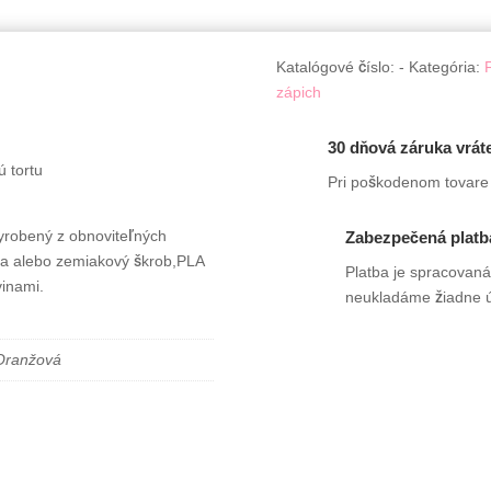
Katalógové číslo:
-
Kategória:
zápich
30 dňová záruka vrát
 tortu
Pri poškodenom tovare 
vyrobený z obnoviteľných
Zabezpečená platb
tina alebo zemiakový škrob,PLA
Platba je spracovan
vinami.
neukladáme žiadne ú
 Oranžová