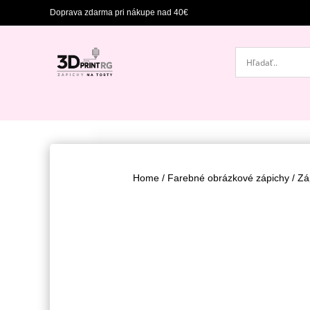
Doprava zdarma pri nákupe nad 40€
Home
/
Farebné obrázkové zápichy
/ Zá