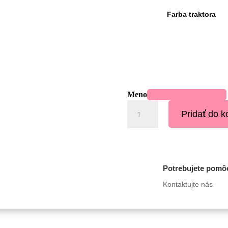
Farba traktora
Meno
množstvo
Pridať do k
Zápich
traktor
Potrebujete pomô
Kontaktujte nás