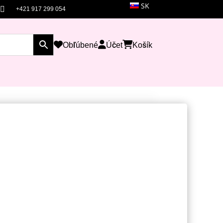
SK

+421 917 299 054
Obľúbené
Účet
Košík
a