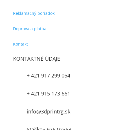
Reklamačný poriadok
Doprava a platba
Kontakt
KONTAKTNÉ ÚDAJE
+ 421 917 299 054

+ 421 915 173 661

info@3dprintrg.sk

Staškov 926,02353