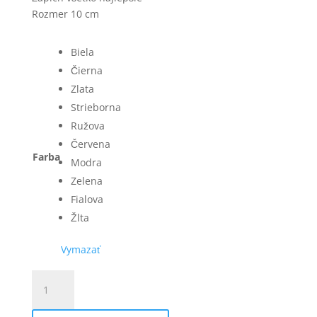
Rozmer 10 cm
Biela
Čierna
Zlata
Strieborna
Ružova
Červena
Farba
Modra
Zelena
Fialova
Žlta
Vymazať
množstvo
Zápich
všetko