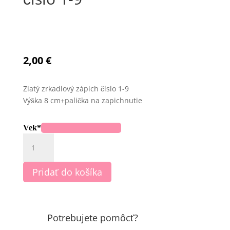
2,00
€
Zlatý zrkadlový zápich číslo 1-9
Výška 8 cm+palička na zapichnutie
Vek
*
množstvo
Zlatý
zrkadlový
Pridať do košíka
zápich
číslo
1-
9
Potrebujete pomôcť?