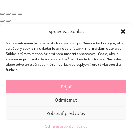
×
Spravovať Súhlas
Nákupný košík
Košík je prázdny.
Na poskytovanie tých najlepších skúseností používame technológie, ako
Naplňte košík našimi úžasnými produktami.
sú súbory cookie na ukladanie a/alebo prístup k informáciám o zariadení.
Nakupovaťbdfg
Súhlas s týmito technológiami nám umožní spracovávať údaje, ako je
správanie pri prehliadaní alebo jedinečné ID na tejto stránke. Nesúhlas
Zadať kupón
alebo odvolanie súhlasu môže nepriaznivo ovplyvniť určité vlastnosti a
0,00
Medzisúčet
€
funkcie.
Doprava
Celkovo
0,00
€
Prijať
Do pokladne
0,00
€
Odmietnuť
Pokračovať v nakupovaní
Mini cart For WooCommerce
Zobraziť predvoľby
Aplikovať
Kopírovať
Ochrana osobných údajov
Calculate