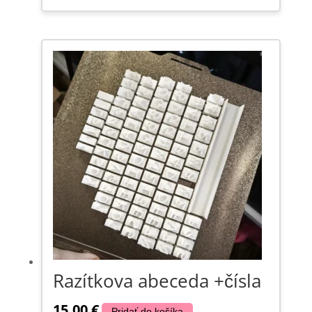
Razítkova abeceda +čísla
15,00
€
Pridať do košíka